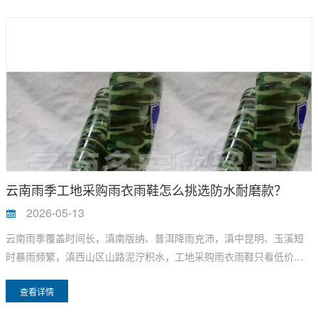
性、材质工艺、适用场景，同时说明延长使用寿命的养护方法，适配
全省工地批量采购。
云南雨季工地采购雨衣雨鞋怎么挑选防水耐磨款？
2026-05-13
云南雨季覆盖时间长，滇南版纳、普洱降雨充沛，滇中昆明、玉溪短
时暴雨频繁，滇西山区山路泥泞积水，工地采购雨衣雨鞋只看低价，
易出现短期漏水、磨破、打滑摔伤问题。防水、耐磨是工地劳保雨具
查看详情
两大核心指标，云南多安欣劳保结合本地雨季施工环境，从面料参
数、工艺细节、鞋底结构、场景适配四大维度，整理完整挑选标准，