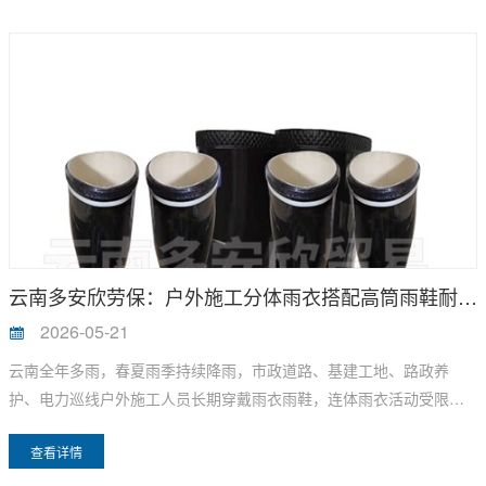
电力安全帽防护标准、材质、结构、附加性能存在明确区分，云南多
安欣劳保分场景拆解两类安全帽核心差异，帮助工矿、电力企业选
型。
云南多安欣劳保：户外施工分体雨衣搭配高筒雨鞋耐用吗？
2026-05-21
云南全年多雨，春夏雨季持续降雨，市政道路、基建工地、路政养
护、电力巡线户外施工人员长期穿戴雨衣雨鞋，连体雨衣活动受限、
短筒雨鞋易进水，多数施工单位选择分体雨衣加高筒雨鞋组合，不少
查看详情
采购担心整套搭配耐磨、防水、使用寿命不足。云南多安欣劳保结合
云南多雨户外施工工况，详解分体雨衣 + 高筒劳保雨鞋组合的耐用