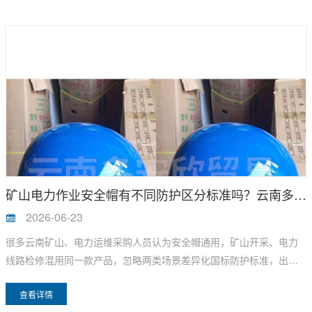
头供应商，拆解建筑施工安全帽国标辨别方法，从标识、材质、结
构、实测性能多维度教采购、安全员快速甄别合格产品，规避工地安
全隐患。
矿山电力作业安全帽有不同防护区分标准吗？云南多安欣劳保分享
2026-06-23
很多云南矿山、电力运维采购人员认为安全帽通用，矿山开采、电力
线路检修混用同一款产品，忽略两类场景差异化国标防护标准，出现
绝缘不足、抗穿刺性能不达标等安全隐患。依据 GB 2811-2019《头
查看详情
部防护 安全帽》、GB/T 2812-2019《带电作业绝缘安全帽》，矿山、