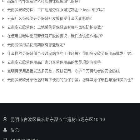
高温车间作业选什么材质劳保服更透气耐穿？
云南多安欣劳保：工厂耐磨劳保服可定制企业 logo 印字吗？
云南厂区绝缘防砸劳保鞋批发报价受什么因素影响？
云南多安欣劳保：工地采购劳保鞋该看哪些国标防护参数？
在使用过程中出现劳保鞋开胶的情况，我们应该怎么维护？
云南劳保用品使用期限有哪些规定？
什么样的劳保鞋适合长时间站立的工作环境？昆明多安欣劳保用品批发厂家分享
云南多安欣劳保用品厂家分享劳保用品的类型规定有哪些
昆明劳保用品批发选多安欣，深耕云南，守护千万劳动者的安全防线
云南多安欣分享低温环境下使用的劳保手套，怎样兼顾保暖性与操作灵活性？
昆明市官渡区昌宏路东聚五金建材市场东区10-10
詹总