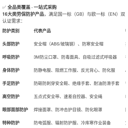
全品类覆盖 · 一站式采购
✅
16大类劳保防护产品
，满足国一标（GB）与欧一标（EN）双
认证需求：
防护类别
代表产品
头部防护
安全帽（ABS/玻璃钢）、防寒安全帽
呼吸防护
3M防尘口罩、防毒面具、自吸过滤式呼吸器
身体防护
防静电服、阻燃工作服、反光背心、防化服
手足防护
防砸防刺穿安全鞋、绝缘手套、耐油防滑手套
高空防护
五点式安全带、速差自控器、安全绳
眼部面部防护
焊接面罩、防冲击护目镜、防化眼罩
特种防护
防电弧服、辐射防护服、冷库寒作业装备