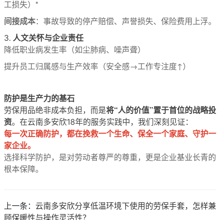
工损失）*
间接成本
：事故导致的停产赔偿、声誉损失、保险费用上浮。
人文关怀与企业责任
3.
降低职业病发生率（如尘肺病、噪声聋）
提升员工归属感与生产效率（安全感→工作专注度↑）
防护是生产力的基石
将“人的价值”置于首位的战略投
劳保用品绝非成本负担，而是
资
。在云南多安欣18年的服务实践中，我们深刻见证：
每一次正确防护，都在挽救一个生命、保全一个家庭、守护一
家企业。
选择科学防护，是对劳动者尊严的尊重，更是企业基业长青的
根本保障。
上一条：
云南多安欣分享低温环境下使用的劳保手套，怎样兼
顾保暖性与操作灵活性？