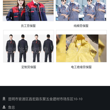
员工劳保服
纯棉劳保服
定制劳保服
电工绝缘劳保服
昆明市官渡区昌宏路东聚五金建材市场东区10-10
詹总