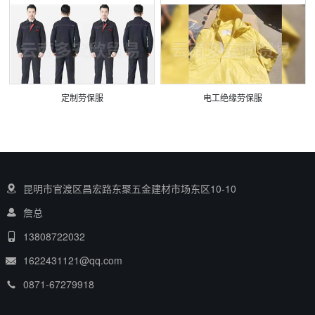
定制劳保服
电工绝缘劳保服
昆明市官渡区昌宏路东聚五金建材市场东区10-10
詹总
13808722032
1622431121@qq.com
0871-67279918