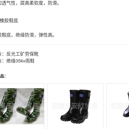
透气性，提高柔软度，防滑。
、橡胶鞋底
鞋底，绝缘防滑，弹性高。
条：
反光工矿劳保靴
条：
绝缘35kv雨鞋
品：