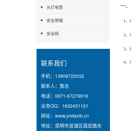
一、
头灯电筒
安全带绳
1、产
安全网
2、
3、产
联系我们
4、
手机：
13808722032
联系人：
詹总
电话：
0871-67279918
业务QQ：
1622431121
网址：
www.yndaxlb.cn
地址：
昆明市官渡区昌宏路东