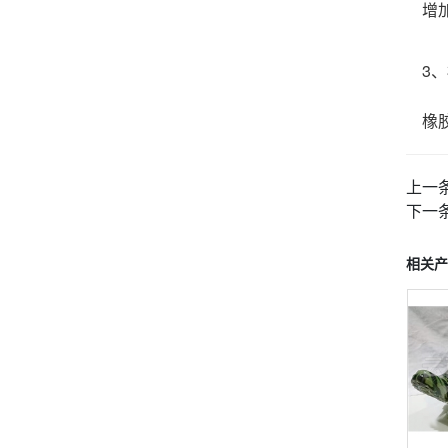
增加
3
橡胶
上一
下一
相关产