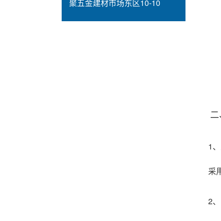
聚五金建材市场东区10-10
二、
1
采用
2