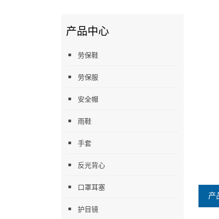
产品中心
劳保鞋
劳保服
安全帽
雨鞋
手套
反光背心
口罩耳塞
产
护目镜