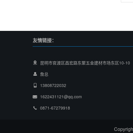
友情链接：
昆明市官渡区昌宏路东聚五金建材市场东区10-10
詹总
13808722032
1622431121@qq.com
0871-67279918
Copyr