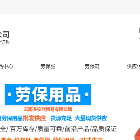
公司
发订购
品中心
劳保服
劳保鞋
供应