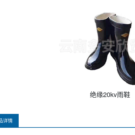
绝缘20kv雨鞋
品详情