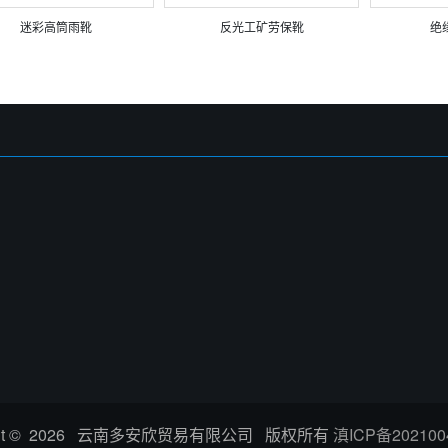
迷彩高筒雨靴
反光工矿劳保靴
绝
ight © 2026 云南多安欣贸易有限公司 版权所有
滇ICP备202100